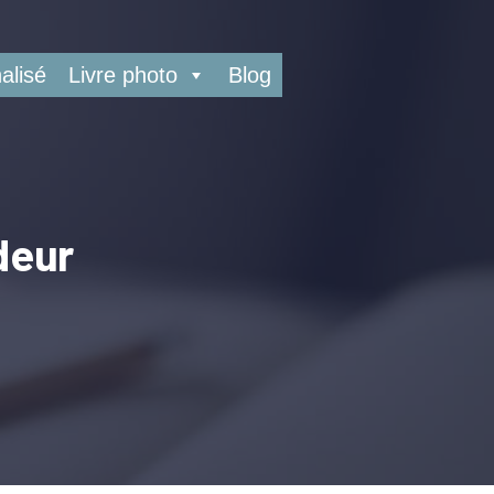
alisé
Livre photo
Blog
deur