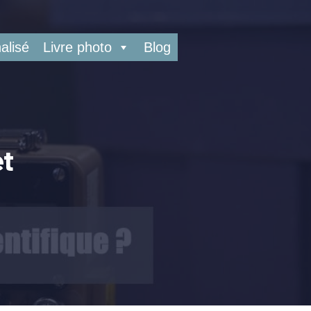
alisé
Livre photo
Blog
et