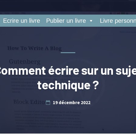
Ecrire un livre
Publier un livre
Livre personn
omment écrire sur un suj
technique ?
19 décembre 2022