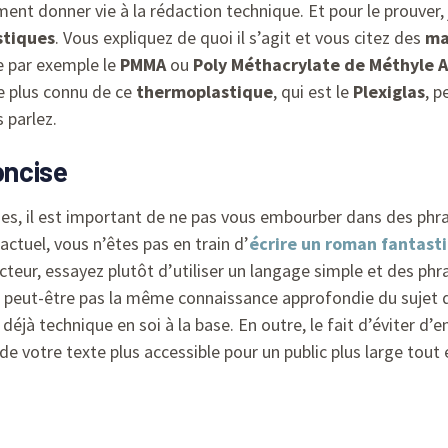
lement donner vie à la rédaction technique. Et pour le prouv
stiques
. Vous expliquez de quoi il s’agit et vous citez des
ma
 par exemple le
PMMA
ou
Poly Méthacrylate de Méthyle A
e plus connu de ce
thermoplastique
, qui est le
Plexiglas
, p
 parlez.
oncise
ues, il est important de ne pas vous embourber dans des phr
factuel, vous n’êtes pas en train d’
écrire un roman fantast
lecteur, essayez plutôt d’utiliser un langage simple et des ph
ont peut-être pas la même connaissance approfondie du sujet
éjà technique en soi à la base. En outre, le fait d’éviter d’
e votre texte plus accessible pour un public plus large tout 