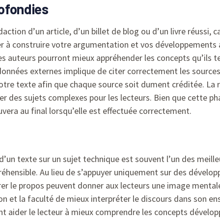
ofondies
ction d’un article, d’un billet de blog ou d’un livre réussi, ca
der à construire votre argumentation et vos développements au
s auteurs pourront mieux appréhender les concepts qu’ils ten
 données externes implique de citer correctement les sources
votre texte afin que chaque source soit dument créditée. La
er des sujets complexes pour les lecteurs. Bien que cette ph
uvera au final lorsqu’elle est effectuée correctement.
 d’un texte sur un sujet technique est souvent l’un des meill
préhensible. Au lieu de s’appuyer uniquement sur des dével
rer le propos peuvent donner aux lecteurs une image mentale 
t la faculté de mieux interpréter le discours dans son ense
 aider le lecteur à mieux comprendre les concepts développ