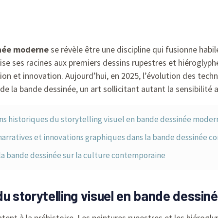
sinée moderne
se révèle être une discipline qui fusionne habi
uise ses racines aux premiers dessins rupestres et hiéroglyphe
on et innovation. Aujourd’hui, en 2025, l’évolution des tech
a bande dessinée, un art sollicitant autant la sensibilité ar
ns historiques du storytelling visuel en bande dessinée moder
arratives et innovations graphiques dans la bande dessinée 
la bande dessinée sur la culture contemporaine
du storytelling visuel en bande dessi
ent à la préhistoire. Les peintures rupestres et les hiérogly