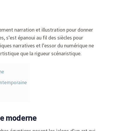
lement narration et illustration pour donner
s, s’est épanoui au fil des siècles pour
niques narratives et l’essor du numérique ne
tistique que la rigueur scénaristique.
ne
contemporaine
née moderne
phes égyptiens posent les jalons d’un art qui