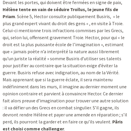
Devant les portes, qui doivent être fermées en signe de paix,
Hélène tente en vain de séduire Troïlus, le jeune fils de
Priam
. Scène 5, Hector consulte publiquement Busiris, » le
plus grand expert vivant du droit des gens « , en visite à Troie.
Celui-ci mentionne trois infractions commises par les Grecs,
qui, selon lui, offensent gravement Troie. Hector, pour qui « le
droit est la plus puissante école de l’imagination », estimant
que « jamais poète n’a interprété la nature aussi librement
qu’un juriste la réalité » somme Busiris d’utiliser ses talents
pour justifier au contraire que la situation exige d’éviter la
guerre. Busiris refuse avec indignation, au nom de la Vérité.
Mais apprenant que si la guerre éclate, il sera maintenu
indéfiniment dans les murs, il imagine au dernier moment une
opinion contraire et parvient à convaincre Hector. Ce dernier
fait alors preuve d’imagination pour trouver une autre solution
: il va défier un des Grecs en combat singulier. S’il gagne, ils
devront rendre Hélène et payer une amende en réparation ; s’il
perd, ils pourront la garder et en faire ce qu’ils veulent.
Pâris
est choisi comme challenger
.