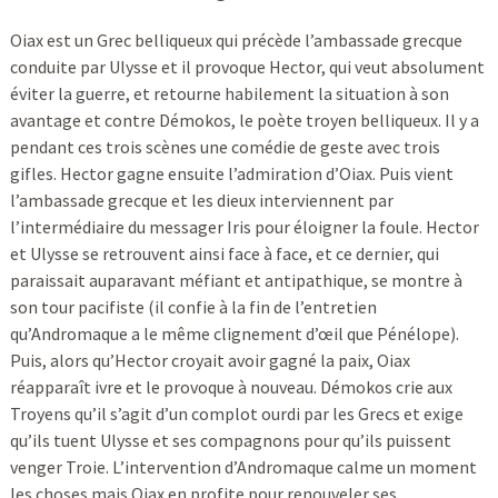
Oiax est un Grec belliqueux qui précède l’ambassade grecque
conduite par Ulysse et il provoque Hector, qui veut absolument
éviter la guerre, et retourne habilement la situation à son
avantage et contre Démokos, le poète troyen belliqueux. Il y a
pendant ces trois scènes une comédie de geste avec trois
gifles. Hector gagne ensuite l’admiration d’Oiax. Puis vient
l’ambassade grecque et les dieux interviennent par
l’intermédiaire du messager Iris pour éloigner la foule. Hector
et Ulysse se retrouvent ainsi face à face, et ce dernier, qui
paraissait auparavant méfiant et antipathique, se montre à
son tour pacifiste (il confie à la fin de l’entretien
qu’Andromaque a le même clignement d’œil que Pénélope).
Puis, alors qu’Hector croyait avoir gagné la paix, Oiax
réapparaît ivre et le provoque à nouveau. Démokos crie aux
Troyens qu’il s’agit d’un complot ourdi par les Grecs et exige
qu’ils tuent Ulysse et ses compagnons pour qu’ils puissent
venger Troie. L’intervention d’Andromaque calme un moment
les choses mais Oiax en profite pour renouveler ses