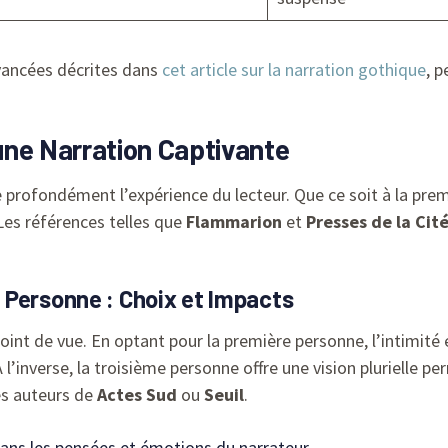
vancées décrites dans
cet article sur la narration gothique
, p
 une Narration Captivante
ce profondément l’expérience du lecteur. Que ce soit à la pre
Les références telles que
Flammarion
et
Presses de la Cit
 Personne : Choix et Impacts
oint de vue. En optant pour la première personne, l’intimité 
 À l’inverse, la troisième personne offre une vision plurielle 
es auteurs de
Actes Sud
ou
Seuil
.
dans les pensées et émotions du narrateur.