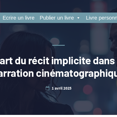
Ecrire un livre
Publier un livre
Livre personn
’art du récit implicite dans 
arration cinématographiq
1 avril 2025