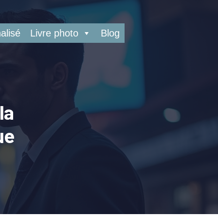
alisé
Livre photo
Blog
la
ue