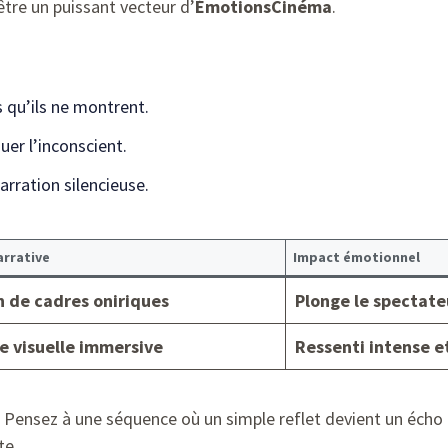
être un puissant vecteur d’
ÉmotionsCinéma
.
 qu’ils ne montrent.
er l’inconscient.
rration silencieuse.
arrative
Impact émotionnel
n de cadres oniriques
Plonge le spectate
e visuelle immersive
Ressenti intense e
s. Pensez à une séquence où un simple reflet devient un écho
te.