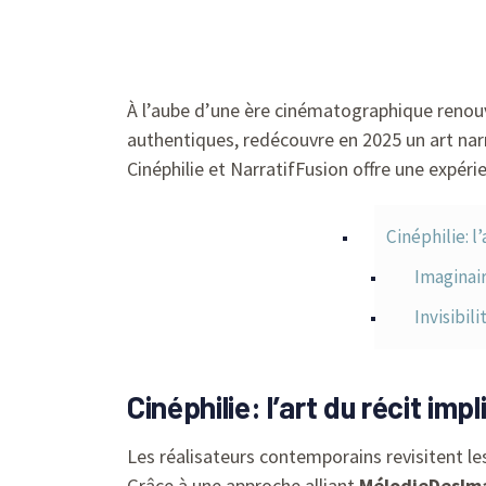
À l’aube d’une ère cinématographique renouve
authentiques, redécouvre en 2025 un art nar
Cinéphilie et NarratifFusion offre une expér
Cinéphilie: l
Imaginair
Invisibil
Cinéphilie: l’art du récit im
Les réalisateurs contemporains revisitent les
Grâce à une approche alliant
MélodieDesIm