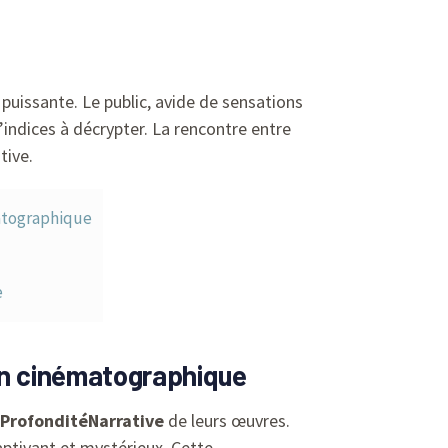
puissante. Le public, avide de sensations
indices à décrypter. La rencontre entre
tive.
ématographique
e
tion cinématographique
ProfonditéNarrative
de leurs œuvres.
captivant et mystérieux. Cette