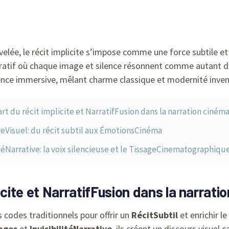
lée, le récit implicite s’impose comme une force subtile et 
ratif où chaque image et silence résonnent comme autant d’
ience immersive, mêlant charme classique et modernité inven
’art du récit implicite et NarratifFusion dans la narration cin
eVisuel: du récit subtil aux ÉmotionsCinéma
itéNarrative: la voix silencieuse et le TissageCinematographiqu
plicite et NarratifFusion dans la narra
 codes traditionnels pour offrir un
RécitSubtil
et enrichir le
ages
et
InvisibilitéNarrative
, ils créent un discours visuel 