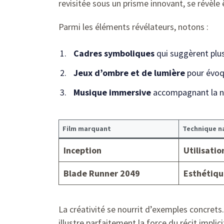
revisitée sous un prisme innovant, se révèle 
Parmi les éléments révélateurs, notons :
Cadres symboliques
qui suggèrent plus
Jeux d’ombre et de lumière
pour évoqu
Musique immersive
accompagnant la na
Film marquant
Technique n
Inception
Utilisatio
Blade Runner 2049
Esthétiqu
La créativité se nourrit d’exemples concret
illustre parfaitement la force du récit implici