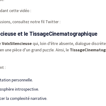
dant cette vidéo :
sions, consultez notre fil Twitter :
ilencieuse et le TissageCinematographique
e
VoixSilencieuse
qui, loin d’être absente, dialogue discrèt
 une pièce d’un grand puzzle. Ainsi, le
TissageCinematog
nt :
étation personnelle.
sphère introspective.
er la complexité narrative.