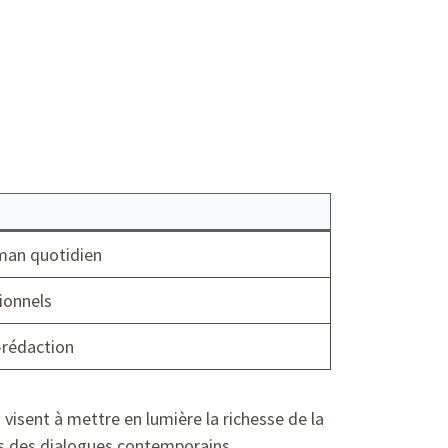
man quotidien
tionnels
-rédaction
 visent à mettre en lumière la richesse de la
s des dialogues contemporains.