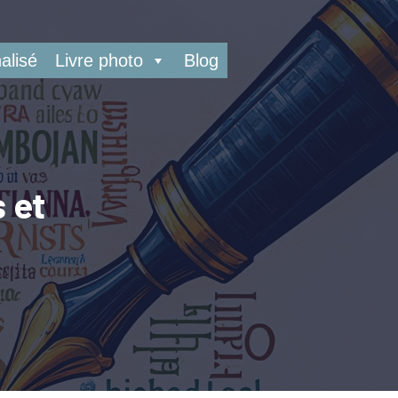
alisé
Livre photo
Blog
 et