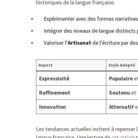
historiques de la langue française.
Expérimenter avec des formes narratives
Intégrer des niveaux de langue distincts
Valoriser l’
Artisanat
de l’écriture par des
Aspect
Style Adopté
Expressivité
Populaire
et
Raffinement
Soutenu
et 
Innovation
Alternatif
e
Les tendances actuelles incitent à repenser l
langue française. Une lecture de
cet article
p