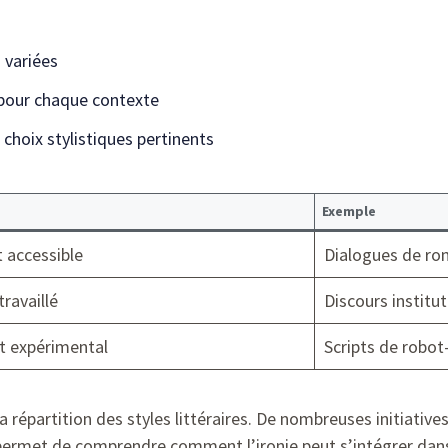
 variées
 pour chaque contexte
 choix stylistiques pertinents
Exemple
 accessible
Dialogues de ro
travaillé
Discours institu
t expérimental
Scripts de robot
a répartition des styles littéraires. De nombreuses initiatives
ermet de comprendre comment l’ironie peut s’intégrer dan