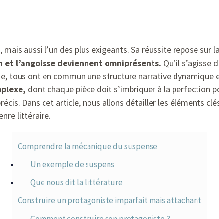
t, mais aussi l’un des plus exigeants. Sa réussite repose sur l
on et l’angoisse deviennent omniprésents.
Qu’il s’agisse d
, tous ont en commun une structure narrative dynamique et 
mplexe,
dont chaque pièce doit s’imbriquer à la perfection po
récis. Dans cet article, nous allons détailler les éléments clé
re littéraire.
Comprendre la mécanique du suspense
Un exemple de suspens
Que nous dit la littérature
Construire un protagoniste imparfait mais attachant
Comment construire son protagoniste ?