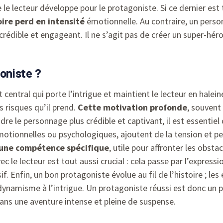
 le lecteur développe pour le protagoniste. Si ce dernier est 
toire perd en intensité
émotionnelle. Au contraire, un person
édible et engageant. Il ne s’agit pas de créer un super-héro
oniste ?
t central qui porte l’intrigue et maintient le lecteur en halein
es risques qu’il prend.
Cette motivation profonde
, souvent
dre le personnage plus crédible et captivant, il est essentiel 
motionnelles ou psychologiques, ajoutent de la tension et per
d’une compétence spécifique
, utile pour affronter les obsta
ec le lecteur est tout aussi crucial : cela passe par l’expres
 Enfin, un bon protagoniste évolue au fil de l’histoire ; les 
dynamisme à l’intrigue. Un protagoniste réussi est donc un
ans une aventure intense et pleine de suspense.