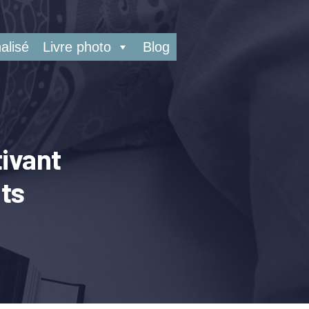
alisé
Livre photo
Blog
tivant
nts