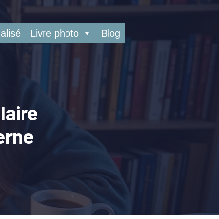
alisé
Livre photo
Blog
laire
erne