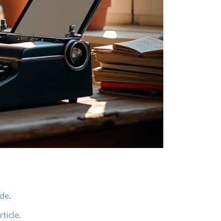
ide
.
rticle
.