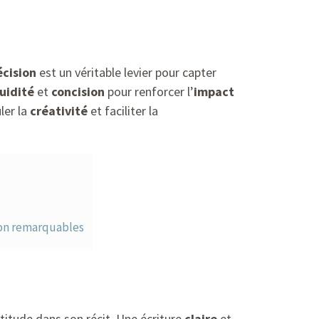
écision
est un véritable levier pour capter
luidité
et
concision
pour renforcer l’
impact
ler la
créativité
et faciliter la
ion remarquables
titude dans son récit. Une écriture
claire
et