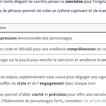
n texte élégant ne sacrifie jamais sa
concision
pour l’origin
s de phrases permet de créer un rythme captivant et de maint
tive
xpression
émotionnelle des personnages.
rs riche et détaillé pour une meilleure
compréhension
du co
irage sur le passé pour enrichir la narration et améliorer la
cr
es enjeux, expérimentent sans cesse pour dégager une signat
suffler du
style
et de l’
engagement
dans chaque mot.
es permet d’allier
clarté
et
précision
pour offrir une narrati
t l’élaboration de personnages forts, consultez
cet article d