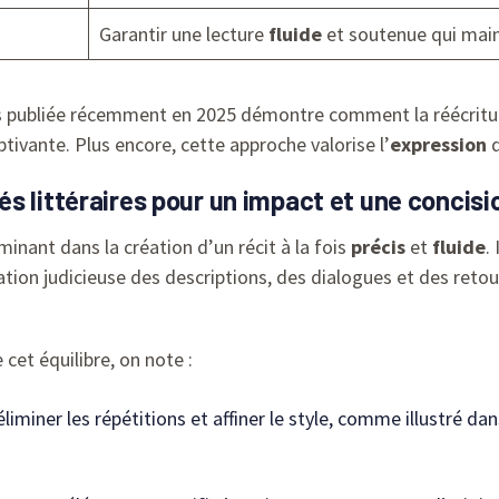
Garantir une lecture
fluide
et soutenue qui maint
as publiée récemment en 2025 démontre comment la réécritur
ivante. Plus encore, cette approche valorise l’
expression
d
s littéraires pour un impact et une concis
minant dans la création d’un récit à la fois
précis
et
fluide
.
tion judicieuse des descriptions, des dialogues et des retours
cet équilibre, on note :
éliminer les répétitions et affiner le style, comme illustré dans