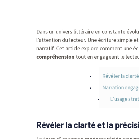
Dans un univers littéraire en constante évol
l’attention du lecteur. Une écriture simple et
narratif. Cet article explore comment une é
compréhension
tout en engageant le lecte
Révéler la clart
Narration engag
L’usage stra
Révéler la clarté et la préc
La force d’un roman moderne réside souvent d