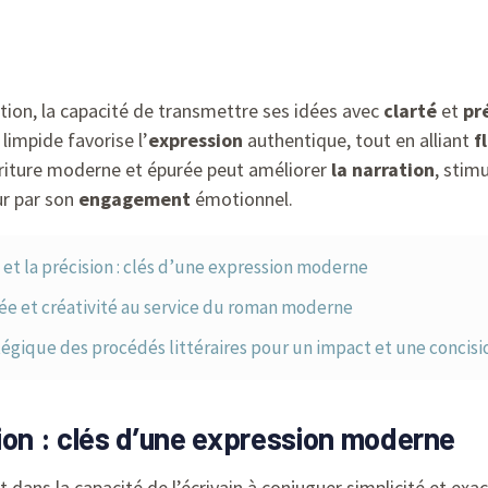
ution, la capacité de transmettre ses idées avec
clarté
et
pr
 limpide favorise l’
expression
authentique, tout en alliant
f
criture moderne et épurée peut améliorer
la narration
, stimu
ur par son
engagement
émotionnel.
é et la précision : clés d’une expression moderne
ée et créativité au service du roman moderne
tégique des procédés littéraires pour un impact et une concis
ision : clés d’une expression moderne
ans la capacité de l’écrivain à conjuguer simplicité et exac